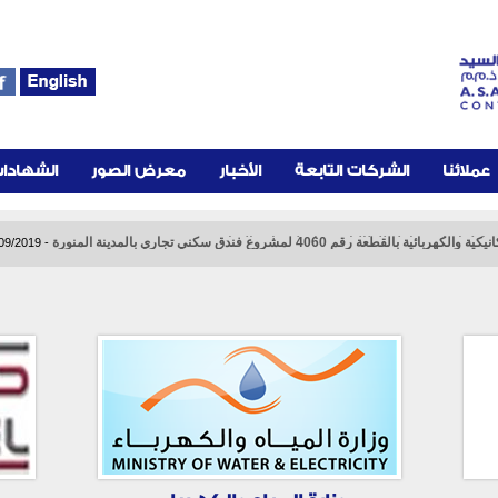
عملائنا
الشركات التابعة
الأخبار
معرض الصور
الشهادا
لقطعة رقم 4060 لمشروع فندق سكني تجاري بالمدينة المنورة
عامل اضافية عاجلة للطالبات محافظة (وادى الدواسر )
09/2019
-
03/09/2019
-