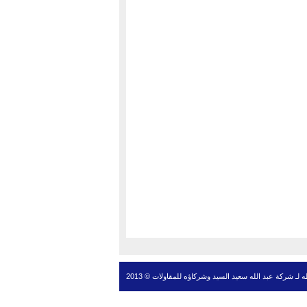
ـ شركة عبد الله سعيد السيد وشركاؤه للمقاولات © 2013